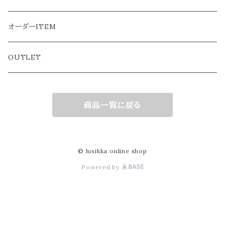
おとな
ぬいぐるみ本体
オーダーITEM
ようふく
OUTLET
商品一覧に戻る
© lusikka online shop
Powered by