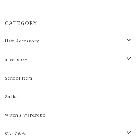
CATEGORY
Hair Accessory
ヘアゴム／シュシュ
accessory
ヘアピン／コーム
こども
School Item
カチューシャ／ヘアバンド
おとな
Zakka
カチューシャ
バブーシュカ
Witch's Wardrobe
ヘアバンド
フラワークラウン／ティアラ
ぬいぐるみ