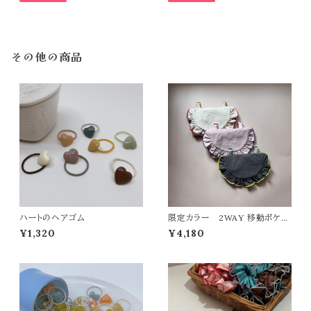
その他の商品
ハートのヘアゴム
限定カラー 2WAY 移動ポケッ
ト
¥1,320
¥4,180