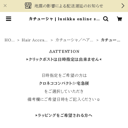
地震の影響による配送遅延のお知らせ
カチューシャ | lusikka online sh
op
HOM
Hair Access
カチューシャ／ヘアバ
カチューシ
E
ory
ンド
ャ
⚠︎ATTENTION
▶︎クリックポストは日時指定は出来ません◀︎
日時指定をご希望の方は
クロネココンパクト
か
宅急便
をご選択していただき
備考欄にご希望日時をご記入ください☺︎
▶︎
ラッピングをご希望される方へ