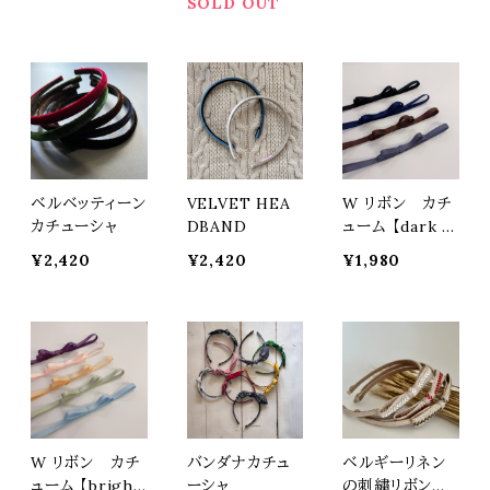
SOLD OUT
ベルベッティーン
VELVET HEA
W リボン カチ
カチューシャ
DBAND
ューム 【dark c
olor】
¥2,420
¥2,420
¥1,980
W リボン カチ
バンダナカチュ
ベルギーリネン
ューム 【bright
ーシャ
の刺繍リボンの