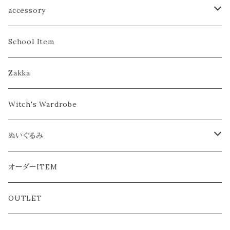
ヘアゴム／シュシュ
accessory
ヘアピン／コーム
こども
School Item
カチューシャ／ヘアバンド
おとな
Zakka
カチューシャ
バブーシュカ
Witch's Wardrobe
ヘアバンド
フラワークラウン／ティアラ
ぬいぐるみ
おとな
ぬいぐるみ本体
オーダーITEM
ようふく
OUTLET