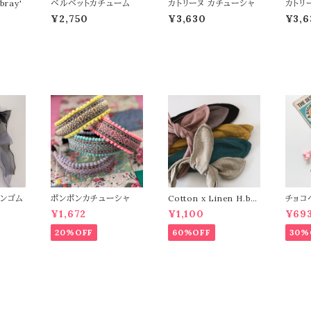
ray'
ベルベットカチューム
カトリーヌ カチューシャ
カトリー
¥2,750
¥3,630
¥3,6
ボンゴム
ポンポンカチューシャ
Cotton x Linen H.ba
チョコ
nd
¥1,672
¥1,100
¥69
20%OFF
60%OFF
30%