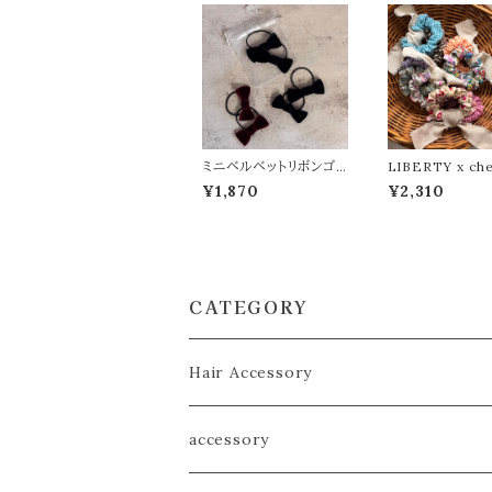
ミニベルベットリボンゴ
LIBERTY x ch
ム
ed Chouchou 
¥1,870
¥2,310
CATEGORY
Hair Accessory
ヘアゴム／シュシュ
accessory