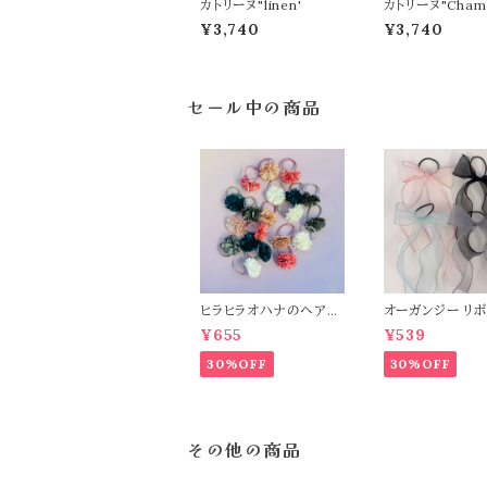
カトリーヌ"linen'
カトリーヌ"Chamb
¥3,740
¥3,740
セール中の商品
ヒラヒラオハナのヘアゴ
オーガンジー リ
ム
¥655
¥539
30%OFF
30%OFF
その他の商品