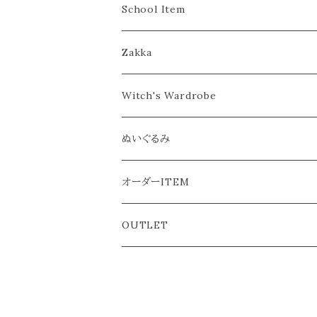
ヘアピン／コーム
こども
School Item
カチューシャ／ヘアバンド
おとな
Zakka
カチューシャ
バブーシュカ
Witch's Wardrobe
ヘアバンド
フラワークラウン／ティアラ
ぬいぐるみ
おとな
ぬいぐるみ本体
オーダーITEM
ようふく
OUTLET