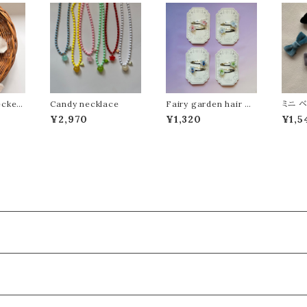
ecker
Candy necklace
Fairy garden hair pi
ミニ 
SET
ns
¥2,970
¥1,320
¥1,5