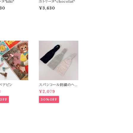
ヌ"kiki"
カトリーヌ"chocolat"
30
¥3,630
ベアピン
スパンコール刺繍のヘ
アバンド
3
¥2,079
OFF
30%OFF