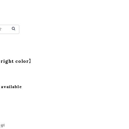
ght color】
 available
すが