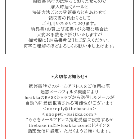
領収書発行のは承っておりませんので
購入時届くメールと
決済方法ごとの受領書などをあわせて
領収書の代わりとして
ご利用いただいております。
納品書（お買上明細書）が必要な場合は
大変お手数をお掛けいたしますが
備考欄に【納品書希望】とご記入ください。
何卒ご理解のほどよろしくお願い申し上げます。
▶︎大切なお知らせ◀︎
携帯電話でのメールアドレスをご使用の際
迷惑メールフィルタ機能により
lusikkaのBASEショップから送信したメールが
自動的に受信拒否される可能性がございます
＜
noreply@thebase.in
＞
＜
shop@3-lusikka.com
＞
こちらをメールアドレス指定受信に設定するか
thebase.inと3-lusikka.comのドメインを
指定受信に設定いただくようお願いします。