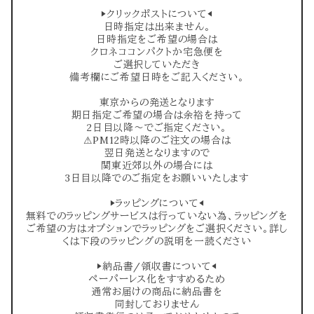
▶︎クリックポストについて◀︎
日時指定は出来ません。
日時指定をご希望の場合は
クロネココンパクトか宅急便を
ご選択していただき
備考欄にご希望日時をご記入ください。
東京からの発送となります
期日指定ご希望の場合は余裕を持って
2日目以降〜でご指定ください。
⚠︎PM12時以降のご注文の場合は
翌日発送となりますので
関東近郊以外の場合には
3日目以降でのご指定をお願いいたします
▶︎ラッピングについて◀︎
無料でのラッピングサービスは行っていない為、ラッピングを
ご希望の方はオプションでラッピングをご選択ください。詳し
くは下段のラッピングの説明を一読ください
▶︎納品書/領収書について◀︎
ペーパーレス化をすすめるため
通常お届けの商品に納品書を
同封しておりません