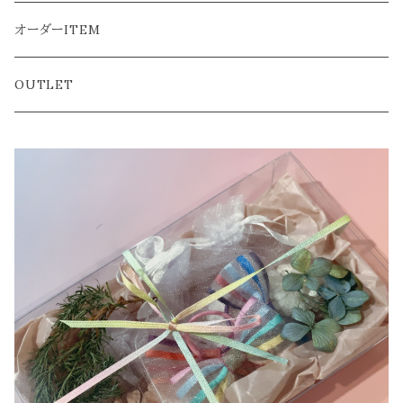
おとな
ぬいぐるみ本体
オーダーITEM
ようふく
OUTLET