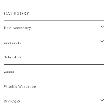
CATEGORY
Hair Accessory
ヘアゴム／シュシュ
accessory
ヘアピン／コーム
こども
School Item
カチューシャ／ヘアバンド
おとな
Zakka
カチューシャ
バブーシュカ
Witch's Wardrobe
ヘアバンド
フラワークラウン／ティアラ
ぬいぐるみ